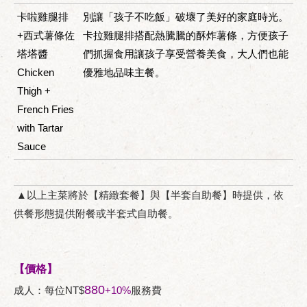
卡啦雞腿排
別讓「孩子不吃飯」破壞了美好的家庭時光。
+西式薯條佐
卡拉雞腿排搭配熱騰騰的酥炸薯條，方便孩子
塔塔醬
們抓握食用讓孩子享受營養美食，大人們也能
Chicken
優雅地品味主餐。
Thigh +
French Fries
with Tartar
Sauce
▲以上主菜將於【精緻套餐】與【半套自助餐】時提供，依
供餐形態提供附餐或半套式自助餐。
【價格】
880
成人：每位NT$
+10%
服務費