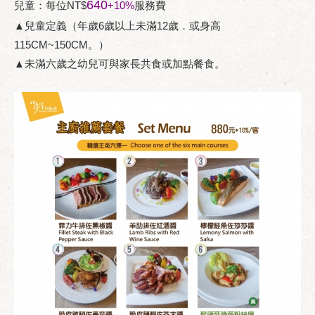
640
兒童：每位NT$
+10%
服務費
▲兒童定義（年歲6歲以上未滿12歲．或身高
115CM~150CM。）
▲未滿六歲之幼兒可與家長共食或加點餐食。