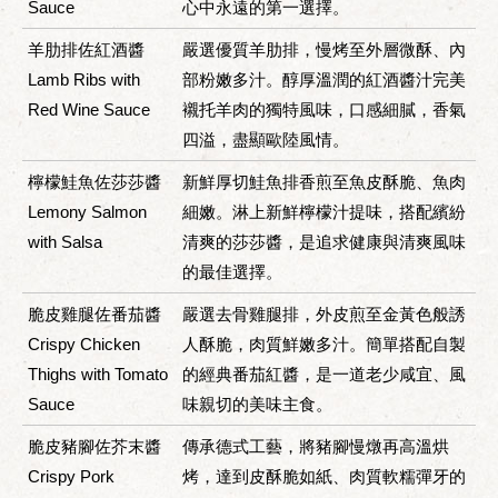
Sauce
心中永遠的第一選擇。
羊肋排佐紅酒醬
嚴選優質羊肋排，慢烤至外層微酥、內
Lamb Ribs with
部粉嫩多汁。醇厚溫潤的紅酒醬汁完美
Red Wine Sauce
襯托羊肉的獨特風味，口感細膩，香氣
四溢，盡顯歐陸風情。
檸檬鮭魚佐莎莎醬
新鮮厚切鮭魚排香煎至魚皮酥脆、魚肉
Lemony Salmon
細嫩。淋上新鮮檸檬汁提味，搭配繽紛
with Salsa
清爽的莎莎醬，是追求健康與清爽風味
的最佳選擇。
脆皮雞腿佐番茄醬
嚴選去骨雞腿排，外皮煎至金黃色般誘
Crispy Chicken
人酥脆，肉質鮮嫩多汁。簡單搭配自製
Thighs with Tomato
的經典番茄紅醬，是一道老少咸宜、風
Sauce
味親切的美味主食。
脆皮豬腳佐芥末醬
傳承德式工藝，將豬腳慢燉再高溫烘
Crispy Pork
烤，達到皮酥脆如紙、肉質軟糯彈牙的