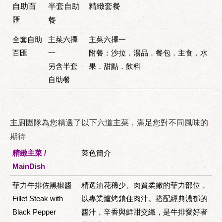
自助百
半套自助
精緻套餐
匯
餐
全套自助
主菜六擇
主菜六擇一
百匯
一
附餐：沙拉．湯品．餐包．主食．水
另含半套
果．甜點．飲料
自助餐
主廚團隊為您精選了以下六道主菜，滿足您對不同風味的
期待
精緻主菜 /
菜色簡介
MainDish
菲力牛排佐黑椒醬
精選油花稀少、肉質柔嫩的菲力部位，
Fillet Steak with
以專業爐烤鎖住肉汁。搭配經典濃郁的
Black Pepper
醬汁，辛香與鮮甜交織，是牛排愛好者